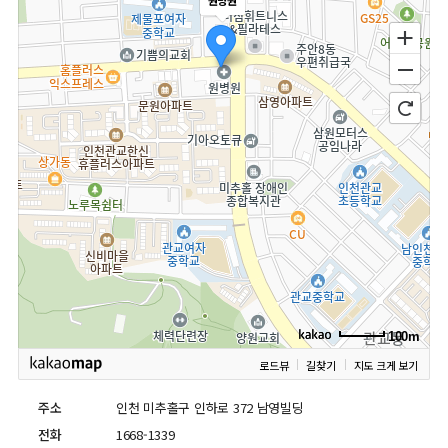
100m
로드뷰
길찾기
지도 크게 보기
주소
인천 미추홀구 인하로 372 남영빌딩
전화
1668-1339