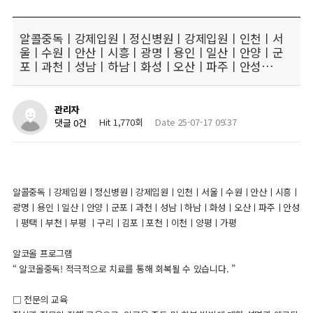
알콜중독ㅣ강제입원ㅣ정신병원ㅣ강제입원ㅣ인천ㅣ서
울ㅣ수원ㅣ안산ㅣ시흥ㅣ광명ㅣ용인ㅣ일산ㅣ안양ㅣ군
포ㅣ과천ㅣ성남ㅣ하남ㅣ화성ㅣ오산ㅣ파주ㅣ안성…
관리자
Hit 1,770회
Date 25-07-17 09:37
댓글 0건
알콜중독ㅣ강제입원ㅣ정신병원ㅣ강제입원ㅣ인천ㅣ서울ㅣ수원ㅣ안산ㅣ시흥ㅣ
광명ㅣ용인ㅣ일산ㅣ안양ㅣ군포ㅣ과천ㅣ성남ㅣ하남ㅣ화성ㅣ오산ㅣ파주ㅣ안성
ㅣ평택ㅣ부천ㅣ부평 ㅣ구리ㅣ김포ㅣ포천ㅣ이천ㅣ양평ㅣ가평
알코올 프로그램
“ 알코올중독! 적극적으로 치료를 통해 회복될 수 있습니다. ”
□ 전문의 교육