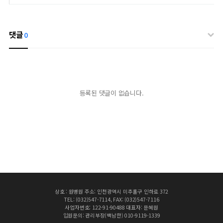
댓글
0
등록된 댓글이 없습니다.
상호 : 원병원 주소: 인천광역시 미추홀구 인하로 372
TEL: (032)547-7114, FAX: (032)547-7116
사업자번호: 122-91-90488 대표자: 문혜원
입원문의: 관리부장(백남한) 010-9119-1339