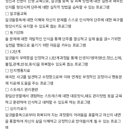
정신과 전문의 진행 교육으로, 알코올 중독 및 회복 방법에 대한 설명과 왜곡된
인지를 향상시켜 단주에 대한 실직적 방법을 습득할 수 있는 프로그램
□ 알코올교육
알코올중독에 대한 이해와 자신의 문제를 스스로 인식하여 단주에 대한 욕구를
향상시키도 유지할 수 있도록 돕는 프로그램
□ 동기강화
술 문제에 대한 자발적인 인식을 통해 단주를 결심하고 실제 술을 끊ㅇ기위한
실천을 행동으로 옮기기 위한 마음을 키우는 프로그램
□ 12단계
알코올의 무력함을 인정하고 12단계과정을 통해 인생의7영역(영선,정신,신체,
물질,관께,반성,휴식)을 회복할수 있도록 돕는 프로그램
□ 인지행통치료
왜곡된 사고를 발견하고 수정함으로써 이와 연계된 부정적인 감정이나 행동문
제 치료에 도움을 주는 프로그램
□ 스트레스 관리훈련
환일상생활에서 경험하는 스트레스에 대한 대응방식,태도 관리방법 등을 교육
하고 훈련하여 인식하고 대처할 수 있도록 하는 프로그램
□ 심리치료극
알코올중독으로부터 회복되어 지는 과정중의 어려움을 표출하고 자신의 내면
을 통찰하여 자신의 삶을 이해하고 긍정적으로 받아들이게 될 수 있는 프로그
램