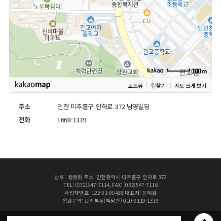
100m
로드뷰
길찾기
지도 크게 보기
주소
인천 미추홀구 인하로 372 남영빌딩
전화
1668-1339
상호 : 원병원 주소: 인천광역시 미추홀구 인하로 372
TEL: (032)547-7114, FAX: (032)547-7116
사업자번호: 122-91-90488 대표자: 문혜원
입원문의: 관리부장(백남한) 010-9119-1339